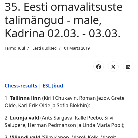
35. Eesti omavalitsuste
talimängud - male,
Kadrina 02.03. - 03.03.
Tarmo Tuul
Eesti uudised
01 Märts 2019
Chess-results
|
ESL Jõud
1.
Tallinna linn
(Kirill Chukavin, Roman Jezov, Grete
Olde, Karl-Erik Olde ja Sofia Blokhin);
2.
Luunja vald
(Ants Särgava, Kalle Peebo, Silvi
Salupere, Herman Pedmanson ja Linda Maria Pool);
3.
Viljandi vald
(Siim Kanep, Marek Kolk, Margit