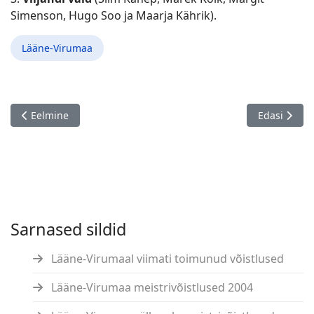
Simenson, Hugo Soo ja Maarja Kährik).
Lääne-Virumaa
Eelmine artikkel: Üle-eestiline noorte kiirturniiride sari`2019 - 
Järgmine art
Eelmine
Edasi
Sarnased sildid
Lääne-Virumaal viimati toimunud võistlused
Lääne-Virumaa meistrivõistlused 2004