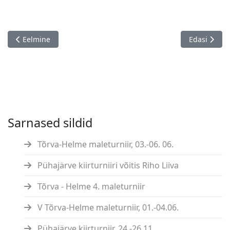
Eelmine artikkel: Kalevi firmaspordi meistrivõistlused males T
Järgmine art
Eelmine
Edasi
Sarnased sildid
Tõrva-Helme maleturniir, 03.-06. 06.
Pühajärve kiirturniiri võitis Riho Liiva
Tõrva - Helme 4. maleturniir
V Tõrva-Helme maleturniir, 01.-04.06.
Pühajärve kiirturniir, 24.-26.11.