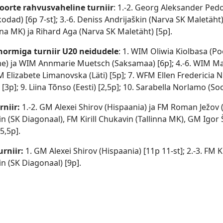
oorte rahvusvaheline turniir
: 1.-2. Georg Aleksander Ped
odad) [6p 7-st]; 3.-6. Deniss Andrijaškin (Narva SK Maletäht
nna MK) ja Rihard Aga (Narva SK Maletäht) [5p].
ormiga turniir U20 neidudele
: 1. WIM Oliwia Kiolbasa (Po
e) ja WIM Annmarie Muetsch (Saksamaa) [6p]; 4.-6. WIM Mai
 Elizabete Limanovska (Läti) [5p]; 7. WFM Ellen Fredericia N
) [3p]; 9. Liina Tõnso (Eesti) [2,5p]; 10. Sarabella Norlamo (So
rniir:
1.-2. GM Alexei Shirov (Hispaania) ja FM Roman Ježov 
n (SK Diagonaal), FM Kirill Chukavin (Tallinna MK), GM Igor
[5,5p].
urniir:
1. GM Alexei Shirov (Hispaania) [11p 11-st]; 2.-3. FM 
n (SK Diagonaal) [9p].