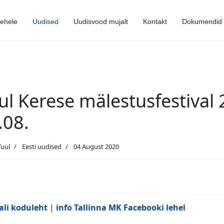
lehele
Uudised
Uudisvood mujalt
Kontakt
Dokumendid
ul Kerese mälestusfestival 
.08.
Tuul
Eesti uudised
04 August 2020
vali koduleht
|
info Tallinna MK Facebooki lehel