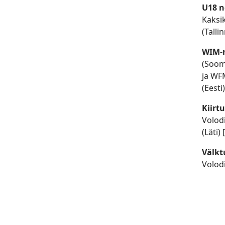
U18 n
Kaksik
(Talli
WIM-n
(Soom
ja WFM
(Eesti
Kiirtu
Volodi
(Läti) 
Välkt
Volodi