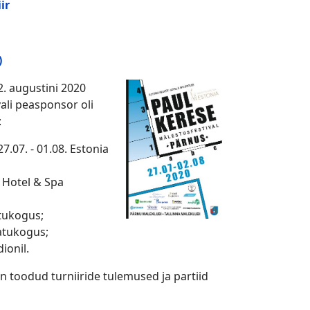
ir
)
2. augustini 2020
ali peasponsor oli
:
27.07. - 01.08. Estonia
t Hotel & Spa
tukogus;
atukogus;
ionil.
on toodud turniiride tulemused ja partiid