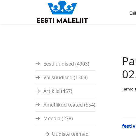
Esi
Pa
Eesti uudised (4903)
02
Välisuudised (1363)
Tarmo 
Artiklid (457)
Ametlikud teated (554)
Meedia (278)
festi
Uudiste teemad