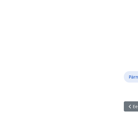
Pär
Eelm
Ee