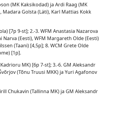
oson (MK Kaksikodad) ja Ardi Raag (MK
), Madara Golsta (Läti), Karl Mattias Kokk
ola) [7p 9-st]; 2.-3. WFM Anastasia Nazarova
 Narva (Eesti), WFM Margareth Olde (Eesti)
ilssen (Taani) [4,5p]; 8. WCM Grete Olde
ome) [1p].
(Kadrioru MK) [6p 7-st]; 3.-6. GM Aleksandr
 Švõrjov (Tõnu Truusi MKK) ja Yuri Agafonov
Kirill Chukavin (Tallinna MK) ja GM Aleksandr