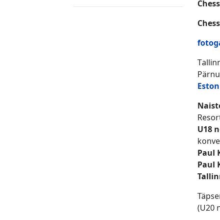
Chess
Ches
fotog
T
allin
Pärnus
Eston
Naist
Resor
U18 n
konve
Paul 
Paul 
Talli
Täpsem
(U20 n