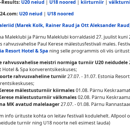
-Results:
U20 neiud
|
U18 noored
|
kiirturniir
|
välkturni
s24.com
:
U20 neiud
|
U18 noored
aleriid (Marek Kolk, Rainer Raud ja Ott Aleksander Raud
na Maleklubi ja Pärnu Maleklubi korraldasid 27. juulist kuni 
 rahvusvahelise Paul Kerese mälestusfestivali males. Festiv
ia Resort Hotel & Spa
ning selle programmis oli viis üritust
e rahvusvahelise meistri normiga turniir U20 neidudele
t Hotel & Spa konverentsikeskuses;
oorte rahvusvaheline turniir
27.07. - 31.07. Estonia Resor
rentsikeskuses;
Kerese mälestusturniir kiirmales
01.08. Pärnu Keskraama
Kerese mälestusturniir välkmales
02.08. Pärnu Keskraam
nna MK avatud malelaager
27.07. - 01.08. Pärnu Rannastaad
 info ürituste kohta on leitav festivali kodulehelt. Allpool 
eidude turniir ning U18 noorte neli esimest lauda)