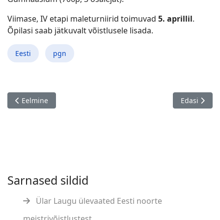
Viimase, IV etapi maleturniirid toimuvad
5. aprillil
.
Õpilasi saab jätkuvalt võistlusele lisada.
Eesti
pgn
Eelmine artikkel: Svetlana Pritulina 50!
Järgmine art
Eelmine
Edasi
Sarnased sildid
Ülar Laugu ülevaated Eesti noorte
meistrivõistlustest