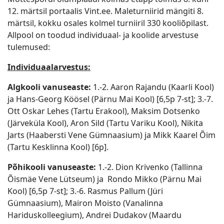
12. märtsil portaalis Vint.ee. Maleturniirid mängiti 8.
märtsil, kokku osales kolmel turniiril 330 kooliõpilast.
Allpool on toodud individuaal- ja koolide arvestuse
tulemused:
Individuaalarvestus:
Algkooli vanuseaste:
1.-2. Aaron Rajandu (Kaarli Kool)
ja Hans-Georg Köösel (Pärnu Mai Kool) [6,5p 7-st]; 3.-7.
Ott Oskar Lehes (Tartu Erakool), Maksim Dotsenko
(Järveküla Kool), Aron Sild (Tartu Variku Kool), Nikita
Jarts (Haabersti Vene Gümnaasium) ja Mikk Kaarel Õim
(Tartu Kesklinna Kool) [6p].
Põhikooli vanuseaste:
1.-2. Dion Krivenko (Tallinna
Õismäe Vene Lütseum) ja Rondo Mikko (Pärnu Mai
Kool) [6,5p 7-st]; 3.-6. Rasmus Pallum (Jüri
Gümnaasium), Mairon Moisto (Vanalinna
Hariduskolleegium), Andrei Dudakov (Maardu