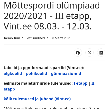
Mõttespordi olümpiaad
2020/2021 - III etapp,
Vint.ee 08.03. - 12.03.
Tarmo Tuul
Eesti uudised
08 Märts 2021
tabelid ja pgn-formaadis partiid (Vint.ee):
algkoolid
|
põhikoolid
|
gümnaasiumid
eelmiste maleturniiride tulemused:
I etapp
|
II
etapp
kõik tulemused ja juhend (Vint.ee)
Mõttespordi olümpiaadi kolmas etapp toimus 8. kuni