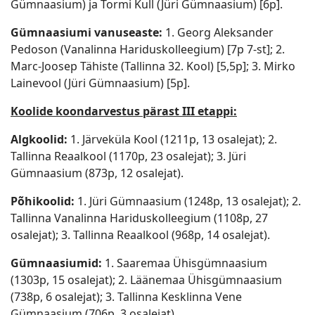
Gümnaasium) ja Tormi Kull (Jüri Gümnaasium) [6p].
Gümnaasiumi vanuseaste:
1. Georg Aleksander
Pedoson (Vanalinna Hariduskolleegium) [7p 7-st]; 2.
Marc-Joosep Tähiste (Tallinna 32. Kool) [5,5p]; 3. Mirko
Lainevool (Jüri Gümnaasium) [5p].
Koolide koondarvestus pärast III etappi:
Algkoolid:
1. Järveküla Kool (1211p, 13 osalejat); 2.
Tallinna Reaalkool (1170p, 23 osalejat); 3. Jüri
Gümnaasium (873p, 12 osalejat).
Põhikoolid:
1. Jüri Gümnaasium (1248p, 13 osalejat); 2.
Tallinna Vanalinna Hariduskolleegium (1108p, 27
osalejat); 3. Tallinna Reaalkool (968p, 14 osalejat).
Gümnaasiumid:
1. Saaremaa Ühisgümnaasium
(1303p, 15 osalejat); 2. Läänemaa Ühisgümnaasium
(738p, 6 osalejat); 3. Tallinna Kesklinna Vene
Gümnaasium (706p, 3 osalejat).