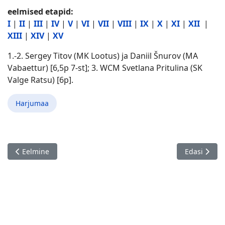
eelmised etapid:
I
|
II
|
III
|
IV
|
V
|
VI
|
VII
|
VIII
|
IX
|
X
|
XI
|
XII
|
XIII
|
XIV
|
XV
1.-2. Sergey Titov (MK Lootus) ja Daniil Šnurov (MA
Vabaettur) [6,5p 7-st]; 3. WCM Svetlana Pritulina (SK
Valge Ratsu) [6p].
Harjumaa
Eelmine artikkel: Jaan Ehlvesti online-meistriklass 08.05.
Järgmine ar
Eelmine
Edasi