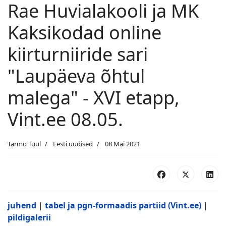
Rae Huvialakooli ja MK
Kaksikodad online
kiirturniiride sari
"Laupäeva õhtul
malega" - XVI etapp,
Vint.ee 08.05.
Tarmo Tuul
Eesti uudised
08 Mai 2021
juhend
|
tabel ja pgn-formaadis partiid
(Vint.ee)
|
pildigalerii