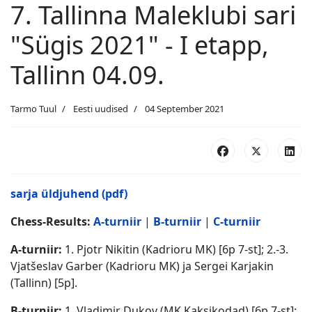
7. Tallinna Maleklubi sari
"Sügis 2021" - I etapp,
Tallinn 04.09.
Tarmo Tuul
Eesti uudised
04 September 2021
sarja üldjuhend (pdf)
Chess-Results:
A-turniir
|
B-turniir
|
C-turniir
A-turniir:
1. Pjotr Nikitin (Kadrioru MK) [6p 7-st]; 2.-3.
Vjatšeslav Garber (Kadrioru MK) ja Sergei Karjakin
(Tallinn) [5p].
B-turniir:
1. Vladimir Dukov (MK Kaksikodad) [6p 7-st];