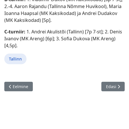
2.-4. Aaron Rajandu (Tallinna Nõmme Huvikool), Maria
Ioanna Haapsal (MK Kaksikodad) ja Andrei Dudakov
(MK Kaksikodad) [5p].
C-turniir:
1. Andrei Akulistõi (Tallinn) [7p 7-st]; 2. Denis
Ivanov (MK Areng) [6p]; 3. Sofia Dukova (MK Areng)
[4,5p].
Tallinn
Eelmine artikkel: Gunnar Uusi memoriaal 2021, Tartu 03.09. - 
Järgmine art
Eelmine
Edasi