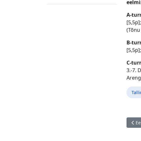
eelmi
A-tur
[5,5p]
(Tõnu
B-tur
[5,5p]
C-tur
3.-7. 
Areng)
Tall
Eelm
Ee