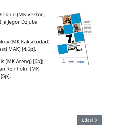
 Blokhin (MK Vektor)
) ja Jegor Dzjuba
 Dukov (MK Kaksikodad)
sti MAK) [4,5p].
ais (MK Areng) [6p];
stjan Reinholm (MK
[5p].
Järgmine artikkel: Ministee
Edasi