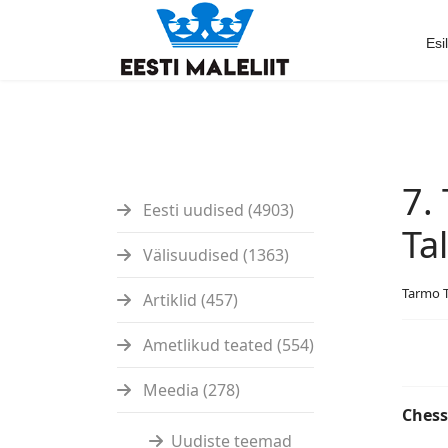
Esi
7.
Eesti uudised (4903)
Ta
Välisuudised (1363)
Tarmo 
Artiklid (457)
Ametlikud teated (554)
Meedia (278)
Chess
Uudiste teemad