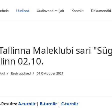
lehele
Uudised
Uudisvood mujalt
Kontakt
Dokumendid
 Tallinna Maleklubi sari "Süg
llinn 02.10.
Tuul
Eesti uudised
01 Oktoober 2021
-Results:
A-turniir
|
B-turniir
|
C-turniir