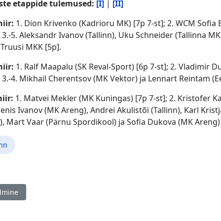
ste etappide tulemused:
[I]
|
[II]
niir:
1. Dion Krivenko (Kadrioru MK) [7p 7-st]; 2. WCM Sofia
; 3.-5. Aleksandr Ivanov (Tallinn), Uku Schneider (Tallinna MK
 Truusi MKK [5p].
niir:
1. Ralf Maapalu (SK Reval-Sport) [6p 7-st]; 2. Vladimir
; 3.-4. Mikhail Cherentsov (MK Vektor) ja Lennart Reintam (Ee
niir:
1. Matvei Mekler (MK Kuningas) [7p 7-st]; 2. Kristofer K
Denis Ivanov (MK Areng), Andrei Akulistõi (Tallinn), Karl Kri
, Mart Vaar (Pärnu Spordikool) ja Sofia Dukova (MK Areng) 
inn
ine artikkel: Tõnu Truus 75!
lmine