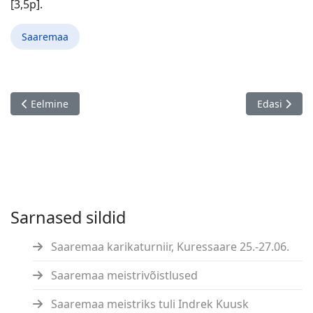
[3,5p].
Saaremaa
Eelmine artikkel: 7. Tallinna Maleklubi sari "Sügis 2021" - V eta
Järgmine art
Eelmine
Edasi
Sarnased sildid
Saaremaa karikaturniir, Kuressaare 25.-27.06.
Saaremaa meistrivõistlused
Saaremaa meistriks tuli Indrek Kuusk