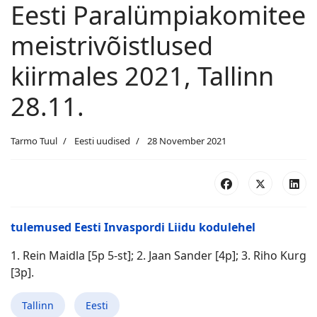
Eesti Paralümpiakomitee
meistrivõistlused
kiirmales 2021, Tallinn
28.11.
Tarmo Tuul
Eesti uudised
28 November 2021
tulemused Eesti Invaspordi Liidu kodulehel
1. Rein Maidla [5p 5-st]; 2. Jaan Sander [4p]; 3. Riho Kurg
[3p].
Tallinn
Eesti