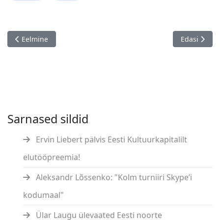
Eelmine artikkel: XXI Pühajärve rahvusvaheline kiirturniir, Püha
Järgmine art
Eelmine
Edasi
Sarnased sildid
Ervin Liebert pälvis Eesti Kultuurkapitalilt
elutööpreemia!
Aleksandr Lõssenko: "Kolm turniiri Skype’i
kodumaal"
Ülar Laugu ülevaated Eesti noorte