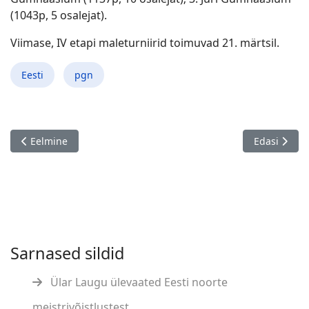
(1043p, 5 osalejat).
Viimase, IV etapi maleturniirid toimuvad 21. märtsil.
Eesti
pgn
Eelmine artikkel: Viive Tutt 75!
Järgmine art
Eelmine
Edasi
Sarnased sildid
Ülar Laugu ülevaated Eesti noorte
meistrivõistlustest