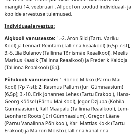
mängiti 14. veebruaril. Allpool on toodud individuaal- ja
koolide arvestuse tulemused.
Individuaalarvestus:
Algkooli vanuseaste:
1.-2. Aron Sild (Tartu Variku
Kool) ja Lennart Reintam (Tallinna Reaakool) [6,5p 7-st];
3.-5. Ilia Bulanov (Tallinna Tõnismäe Reaalkool), Meelis
Markus Kaasik (Tallinna Reaalkool) ja Frederik Kaldoja
(Tallinna Reaalkool) [6p].
Põhikooli vanuseaste:
1.Rondo Mikko (Pärnu Mai
Kool) [7p 7-st]; 2. Rasmus Pallum (Jüri Gümnaasium)
[6,5p]; 3.-10. Erik Johannes Lehes (Tartu Erakool), Hans-
Georg Köösel (Pärnu Mai Kool), Jegor Dzjuba (Kohila
Gümnaasium), Ralf Maapalu (Tallinna Reaalkool), Lem-
Leonhard Roots (Jüri Gümnaasium), Gregor Lääne
(Pärnu Vanalinna Põhikool), Karl Mattias Kokk (Tartu
Erakool) ja Mairon Moisto (Tallinna Vanalinna