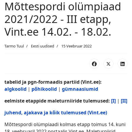
Mõttespordi olümpiaad
2021/2022 - III etapp,
Vint.ee 14.02. - 18.02.
Tarmo Tuul
Eesti uudised
15 Veebruar 2022
tabelid ja pgn-formaadis partiid (Vint.ee):
algkoolid
|
põhikoolid
|
gümnaasiumid
eelmiste etappide maleturniiride tulemused:
[I]
|
[II]
juhend, ajakava ja kõik tulemused (Vint.ee)
Mõttespordi olümpiaadi kolmas etapp toimus 14. kuni
18. veebruaril 2022 portaalis Vint.ee. Maleturniirid