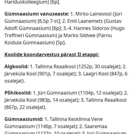
Hariduskolleegium) [6p].
Gümnaasiumi vanuseaste:
1. Mirko Lainevool (Jüri
Gümnaasium) [6,5p 7-st]; 2. Emil Laanemets (Gustav
Adolfi Gümnaasium) [6p]; 3.-4. Hannes Sidorov (Hugo
Treffneri Gümnaasium) ja Marko Sildvee (Pärnu
Koidula Gümnaasium) [5p].
Koolide koondarvestus pärast II etappi:
Algkoolid:
1. Tallinna Reaalkool (1252p, 30 osalejat); 2.
Järveküla Kool (901p, 7 osalejat); 3. Laagri Kool (847p, 6
osalejat).
Põhikoolid:
1. Jüri Gümnaasium (1104p, 12 osalejat); 2.
Järveküla Kool (983p, 14 osalejat); 3. Tallinna Reaalkool
(867p, 22 osalejat).
Gümnaasiumid:
1. Tallinna Kesklinna Vene
Gümnaasium (1146p, 7 osalejat); 2. Saaremaa
Gümnaasium (1137p, 10 osalejat); 3. Jüri Gümnaasium