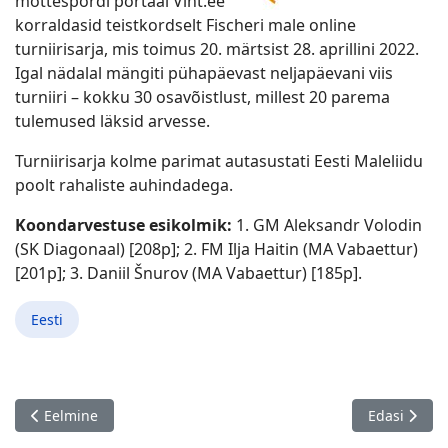
mõttespordi portaal Vint.ee
korraldasid teistkordselt Fischeri male online
turniirisarja, mis toimus 20. märtsist 28. aprillini 2022.
Igal nädalal mängiti pühapäevast neljapäevani viis
turniiri – kokku 30 osavõistlust, millest 20 parema
tulemused läksid arvesse.
Turniirisarja kolme parimat autasustati Eesti Maleliidu
poolt rahaliste auhindadega.
Koondarvestuse esikolmik:
1. GM Aleksandr Volodin
(SK Diagonaal) [208p]; 2. FM Ilja Haitin (MA Vabaettur)
[201p]; 3. Daniil Šnurov (MA Vabaettur) [185p].
Eesti
Eelmine artikkel: Tartu välkturniiride sari - 5. etapp, Tartu 29.0
Järgmine art
Eelmine
Edasi