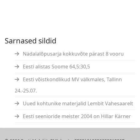
Sarnased sildid
Nädalalõpusarja kokkuvõte pärast 8 vooru
Eesti alistas Soome 64,5:30,5
Eesti võistkondlikud MV välkmales, Tallinn
24.-25.07.
Uued kohtunike materjalid Lembit Vahesaarelt
Eesti seenioride meister 2004 on Hillar Kärner