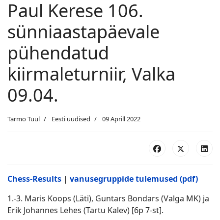
Paul Kerese 106.
sünniaastapäevale
pühendatud
kiirmaleturniir, Valka
09.04.
Tarmo Tuul
Eesti uudised
09 Aprill 2022
Chess-Results
|
vanusegruppide tulemused (pdf)
1.-3. Maris Koops (Läti), Guntars Bondars (Valga MK) ja
Erik Johannes Lehes (Tartu Kalev) [6p 7-st].