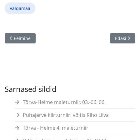
Valgamaa
Eelmine artikkel: 8. Tallinna Maleklubi sari "Kevad 2022" - VII 
Järgmine ar
Eelmine
Edasi
Sarnased sildid
Tõrva-Helme maleturniir, 03.-06. 06.
Pühajärve kiirturniiri võitis Riho Liiva
Tõrva - Helme 4. maleturniir