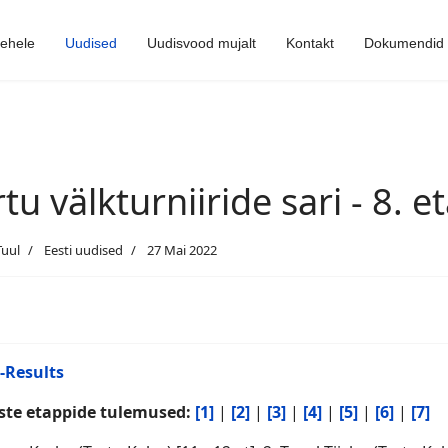
lehele
Uudised
Uudisvood mujalt
Kontakt
Dokumendid
rtu välkturniiride sari - 8. 
Tuul
Eesti uudised
27 Mai 2022
-Results
ste etappide tulemused:
[1]
|
[2]
|
[3]
|
[4]
|
[5]
|
[6]
|
[7]