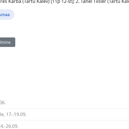
res Karba (Tartu Kalev) [11p 12-st]; 2. Tanel Tiisler (Tartu Kal
tumaa
ine artikkel: Erik Terk 70!
lmine
06.
, 17.-19.09.
4.-26.09.