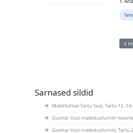
1. And
Tar
Eelm
Ee
Sarnased sildid
Malefestival Tartu Suvi, Tartu 12.-14.
Gunnar Uusi mälestusturniir noortele
Gunnar Uusi mälestusturniir, Tartu 2