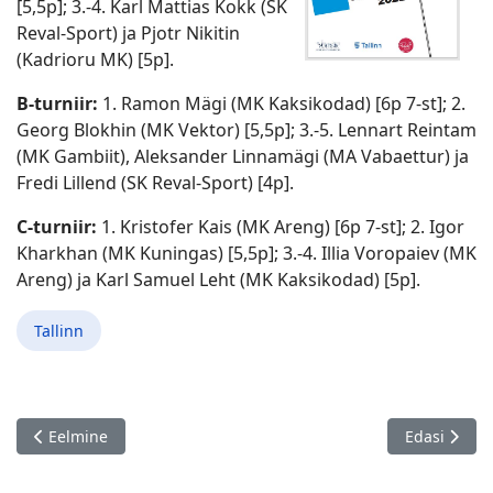
[5,5p]; 3.-4. Karl Mattias Kokk (SK
Reval-Sport) ja Pjotr Nikitin
(Kadrioru MK) [5p].
B-turniir:
1. Ramon Mägi (MK Kaksikodad) [6p 7-st]; 2.
Georg Blokhin (MK Vektor) [5,5p]; 3.-5. Lennart Reintam
(MK Gambiit), Aleksander Linnamägi (MA Vabaettur) ja
Fredi Lillend (SK Reval-Sport) [4p].
C-turniir:
1. Kristofer Kais (MK Areng) [6p 7-st]; 2. Igor
Kharkhan (MK Kuningas) [5,5p]; 3.-4. Illia Voropaiev (MK
Areng) ja Karl Samuel Leht (MK Kaksikodad) [5p].
Tallinn
Eelmine artikkel: SK Maletäht lahtised MV kiirmales 2022 / Leo
Järgmine art
Eelmine
Edasi