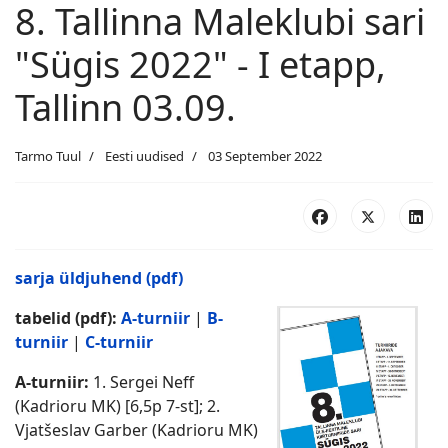
8. Tallinna Maleklubi sari
"Sügis 2022" - I etapp,
Tallinn 03.09.
Tarmo Tuul
Eesti uudised
03 September 2022
sarja üldjuhend (pdf)
tabelid (pdf):
A-turniir
|
B-
turniir
|
C-turniir
A-turniir:
1. Sergei Neff
(Kadrioru MK) [6,5p 7-st]; 2.
Vjatšeslav Garber (Kadrioru MK)