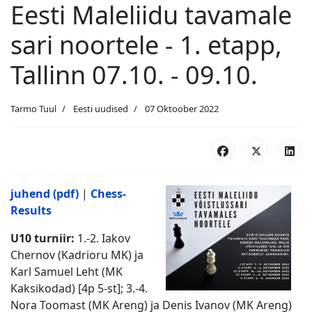
Eesti Maleliidu tavamale
sari noortele - 1. etapp,
Tallinn 07.10. - 09.10.
Tarmo Tuul
Eesti uudised
07 Oktoober 2022
juhend (pdf)
|
Chess-
Results
U10 turniir:
1.-2. Iakov
Chernov (Kadrioru MK) ja
Karl Samuel Leht (MK
Kaksikodad) [4p 5-st]; 3.-4.
Nora Toomast (MK Areng) ja Denis Ivanov (MK Areng)