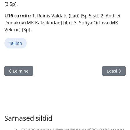
[3,5p].
U16 turniir:
1. Reinis Valdats (Läti) [5p 5-st]; 2. Andrei
Dudakov (MK Kaksikodad) [4p]; 3. Sofiya Orlova (MK
Vektor) [3p].
Tallinn
Eelmine artikkel: Leo Rehemaa mälestusturniir / Rapla maako
Järgmine art
Eelmine
Edasi
Sarnased sildid