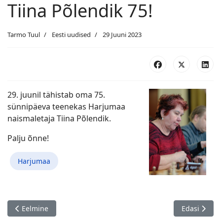
Tiina Põlendik 75!
Tarmo Tuul
Eesti uudised
29 Juuni 2023
29. juunil tähistab oma 75.
sünnipäeva teenekas Harjumaa
naismaletaja Tiina Põlendik.
Palju õnne!
Harjumaa
Eelmine artikkel: Aljase V maleturniir, Saula 29.06.
Järgmine art
Eelmine
Edasi