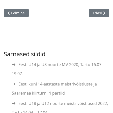
Eelmine artikkel: Eesti Maleliidu üldkoosolekul valiti uus nõu
Järgmine art
Eelmine
Edasi
Sarnased sildid
Eesti U14 ja U8 noorte MV 2020, Tartu 16.07. -
19.07.
Eesti kuni 14-aastaste meistrivõistluste ja
Saaremaa kiirturniiri partiid
Eesti U18 ja U12 noorte meistrivõistlused 2022,
Tartu 14.04. - 17.04.