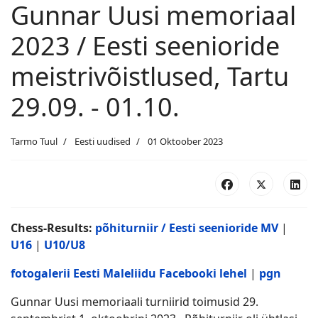
Gunnar Uusi memoriaal
2023 / Eesti seenioride
meistrivõistlused, Tartu
29.09. - 01.10.
Tarmo Tuul
Eesti uudised
01 Oktoober 2023
Chess-Results:
põhiturniir / Eesti seenioride MV
|
U16
|
U10/U8
fotogalerii Eesti Maleliidu Facebooki lehel
|
pgn
Gunnar Uusi memoriaali turniirid toimusid 29.