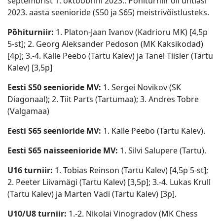
septembrist 1. oktoobrini 2023.. Põhiturniir oli ühtlasi
2023. aasta seenioride (S50 ja S65) meistrivõistlusteks.
Põhiturniir:
1. Platon-Jaan Ivanov (Kadrioru MK) [4,5p
5-st]; 2. Georg Aleksander Pedoson (MK Kaksikodad)
[4p]; 3.-4. Kalle Peebo (Tartu Kalev) ja Tanel Tiisler (Tartu
Kalev) [3,5p]
Eesti S50 seenioride MV:
1. Sergei Novikov (SK
Diagonaal); 2. Tiit Parts (Tartumaa); 3. Andres Tobre
(Valgamaa)
Eesti S65 seenioride MV:
1. Kalle Peebo (Tartu Kalev).
Eesti S65 naisseenioride MV:
1. Silvi Salupere (Tartu).
U16 turniir:
1. Tobias Reinson (Tartu Kalev) [4,5p 5-st];
2. Peeter Liivamägi (Tartu Kalev) [3,5p]; 3.-4. Lukas Krull
(Tartu Kalev) ja Marten Vadi (Tartu Kalev) [3p].
U10/U8 turniir:
1.-2. Nikolai Vinogradov (MK Chess