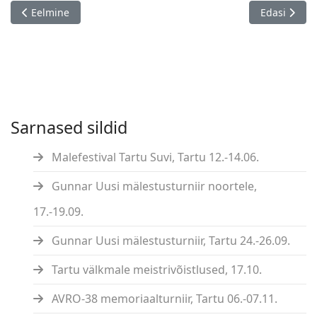
Eelmine artikkel: Hillar Hanssoo 22. mälestusvõistlus kiirmales
Järgmine ar
Eelmine
Edasi
Sarnased sildid
Malefestival Tartu Suvi, Tartu 12.-14.06.
Gunnar Uusi mälestusturniir noortele,
17.-19.09.
Gunnar Uusi mälestusturniir, Tartu 24.-26.09.
Tartu välkmale meistrivõistlused, 17.10.
AVRO-38 memoriaalturniir, Tartu 06.-07.11.