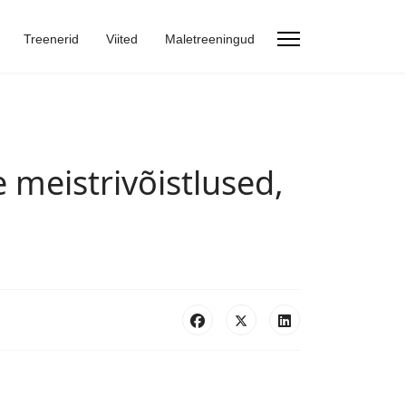
Treenerid
Viited
Maletreeningud
e meistrivõistlused,