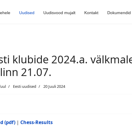
lehele
Uudised
Uudisvood mujalt
Kontakt
Dokumendid
sti klubide 2024.a. välkmal
llinn 21.07.
Tuul
Eesti uudised
20 Juuli 2024
d (pdf)
|
Chess-Results