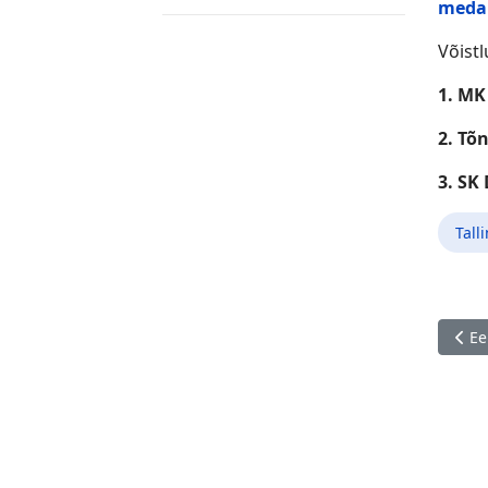
medal
Võistl
1. MK
2. Tõ
3. SK
Tall
Eelm
Ee