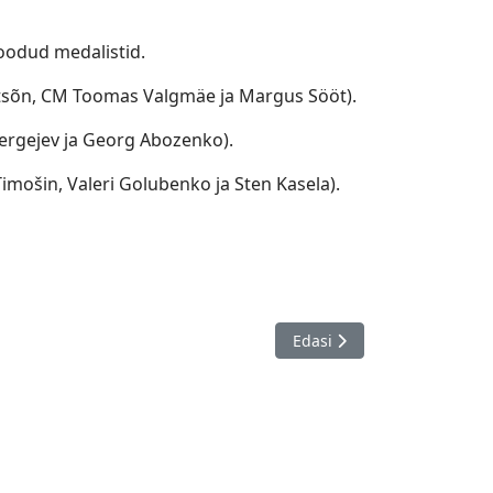
toodud medalistid.
itsõn, CM Toomas Valgmäe ja Margus Sööt).
Sergejev ja Georg Abozenko).
imošin, Valeri Golubenko ja Sten Kasela).
ris Neimanis memorial, Läti 27.07. - 28.07.
Järgmine artikkel: Eesti 202
Edasi