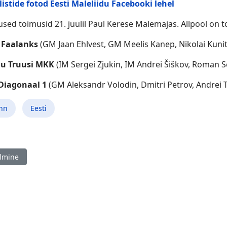
istide fotod Eesti Maleliidu Facebooki lehel
used toimusid 21. juulil Paul Kerese Malemajas. Allpool on 
 Faalanks
(GM Jaan Ehlvest, GM Meelis Kanep, Nikolai Kun
nu Truusi MKK
(IM Sergei Zjukin, IM Andrei Šiškov, Roman 
 Diagonaal 1
(GM Aleksandr Volodin, Dmitri Petrov, Andrei T
inn
Eesti
ine artikkel: Läti kiirmale meistrivõistlused 2024 / VIII Ventspils Ju
lmine