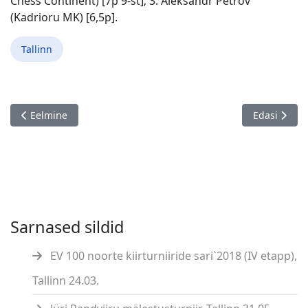
Chess Continent) [7p 9-st]; 3. Aleksandr Petrov
(Kadrioru MK) [6,5p].
Tallinn
Eelmine artikkel: Aksel Rei 82. sünniaastapäeva välkturniir, Tar
Järgmine art
Eelmine
Edasi
Sarnased sildid
EV 100 noorte kiirturniiride sari`2018 (IV etapp),
Tallinn 24.03.