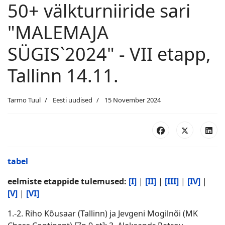
50+ välkturniiride sari
"MALEMAJA
SÜGIS`2024" - VII etapp,
Tallinn 14.11.
Tarmo Tuul
Eesti uudised
15 November 2024
tabel
eelmiste etappide tulemused:
[I]
|
[II]
|
[III]
|
[IV]
|
[V]
|
[VI]
1.-2. Riho Kõusaar (Tallinn) ja Jevgeni Mogilnõi (MK