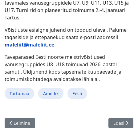
tavamales vanusegruppidele U7, U9, U11, U13, U15 ja
U17. Turniirid on planeeritud toimuma 2.-4. jaanuaril
Tartus.
Võistluste esialgne juhend on toodud üleval. Palume
tagasiside ja ettepanekud saata e-posti aadressil
maleliit@maleliit.ee
Tavapärased Eesti noorte meistrivõistlused
vanusegruppides U8–U18 toimuvad 2026. aastal
samuti. Üldjuhend koos täpsemate kuupäevade ja
toimumiskohtadega avaldatakse lähiajal.
Tartumaa
Ametlik
Eesti
Eelmine artikkel: Eesti Maleliidu juhtkond täienes
Järgmine ar
Eelmine
Edasi