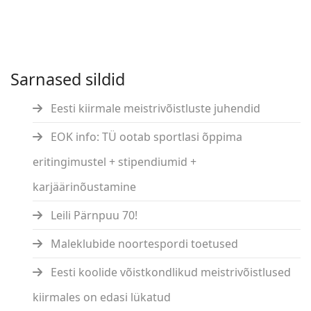
Sarnased sildid
Eesti kiirmale meistrivõistluste juhendid
EOK info: TÜ ootab sportlasi õppima
eritingimustel + stipendiumid +
karjäärinõustamine
Leili Pärnpuu 70!
Maleklubide noortespordi toetused
Eesti koolide võistkondlikud meistrivõistlused
kiirmales on edasi lükatud