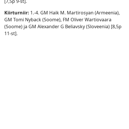
[7,5p 9-st].
Kiirturniir:
1.-4. GM Haik M. Martirosyan (Armeenia),
GM Tomi Nyback (Soome), FM Oliver Wartiovaara
(Soome) ja GM Alexander G Beliavsky (Sloveenia) [8,5p
11-st].