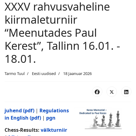
XXXV rahvusvaheline
kiirmaleturniir
“Meenutades Paul
Kerest”, Tallinn 16.01. -
18.01.
Tarmo Tuul
Eesti uudised
18 Jaanuar 2026
juh
end (pdf)
|
Regulations
in English (pdf)
|
pgn
Chess-Results:
välkturniir