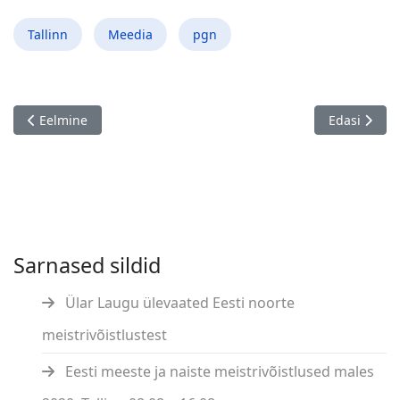
Tallinn
Meedia
pgn
Eelmine artikkel: In memoriam Vladimir Verhni (25.09.1957 - 1
Järgmine art
Eelmine
Edasi
Sarnased sildid
Ülar Laugu ülevaated Eesti noorte
meistrivõistlustest
Eesti meeste ja naiste meistrivõistlused males