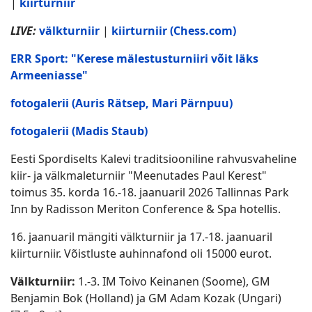
|
kiirturniir
LIVE:
välkturniir
|
kiirturniir (Chess.com)
ERR Sport: "Kerese mälestusturniiri võit läks
Armeeniasse"
fotogalerii (Auris Rätsep, Mari Pärnpuu)
fotogalerii (Madis Staub)
Eesti Spordiselts Kalevi traditsiooniline rahvusvaheline
kiir- ja välkmaleturniir "Meenutades Paul Kerest"
toimus 35. korda 16.-18. jaanuaril 2026 Tallinnas Park
Inn by Radisson Meriton Conference & Spa hotellis.
16. jaanuaril mängiti välkturniir ja 17.-18. jaanuaril
kiirturniir. Võistluste auhinnafond oli 15000 eurot.
Välkturniir:
1.-3. IM Toivo Keinanen (Soome), GM
Benjamin Bok (Holland) ja GM Adam Kozak (Ungari)