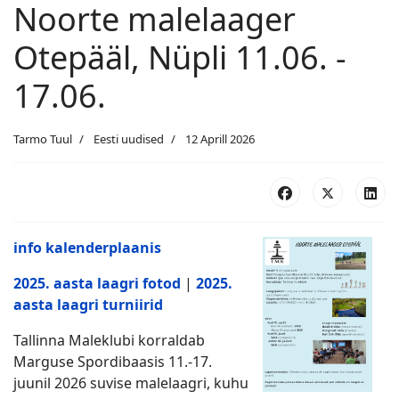
Noorte malelaager
Otepääl, Nüpli 11.06. -
17.06.
Tarmo Tuul
Eesti uudised
12 Aprill 2026
info kalenderplaanis
2025. aasta laagri fotod
|
2025.
aasta laagri turniirid
Tallinna Maleklubi korraldab
Marguse Spordibaasis 11.-17.
juunil 2026 suvise malelaagri, kuhu