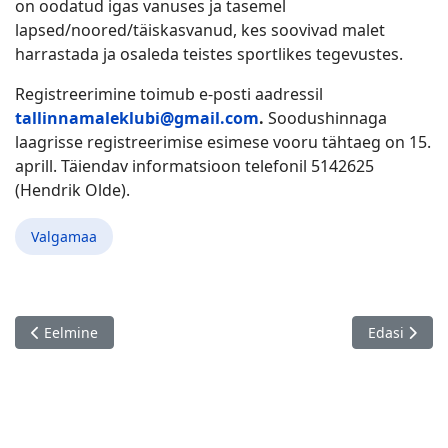
on oodatud igas vanuses ja tasemel
lapsed/noored/täiskasvanud, kes soovivad malet
harrastada ja osaleda teistes sportlikes tegevustes.
Registreerimine toimub e-posti aadressil
tallinnamaleklubi@gmail.com
.
Soodushinnaga
laagrisse registreerimise esimese vooru tähtaeg on 15.
aprill. Täiendav informatsioon telefonil 5142625
(Hendrik Olde).
Valgamaa
Eelmine artikkel: Elva Male 2026 - 2. etapp, Elva 12.04.
Järgmine art
Eelmine
Edasi