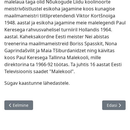
malelaua taga olid Nõukogude Liidu koolinoorte
meistrivõistlustel esikoha jagamine koos kunagise
maailmameistri tiitlipretendendi Viktor Kortšnoiga
1948. aastal ja esikoha jagamine meie malelegendi Paul
Keresega rahvusvahelisel turniiril Hollandis 1964.
aastal. Kaheksakordne Eesti meister Nei abistas
treenerina maailmameistreid Boriss Spasskit, Nona
Gaprindašvilit ja Maia Tšiburdanidzet ning käivitas
koos Paul Keresega Tallinna Malekooli, mille
direktorina ta 1966-92 töötas. Ta juhtis 16 aastat Eesti
Televisioonis saadet "Malekool".
Sügav kaastunne lähedastele.
Eelmine artikkel: Endel Kivioja 85!
Järgmine art
Eelmine
Edasi