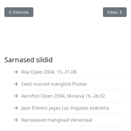
Eelmine artikkel: E. I. Bõkova mälestusturniir, 07.-18.12.
Järgmine ar
Eelmine
Edasi
Sarnased sildid
Riia Open 2004, 15.-21.08.
Eesti noored mängisid Poolas
Aeroflot Open 2004, Moskva 16.-26.02.
Jaan Ehlvest jagas Las Vegases esikohta
Narvalased mängivad Venemaal