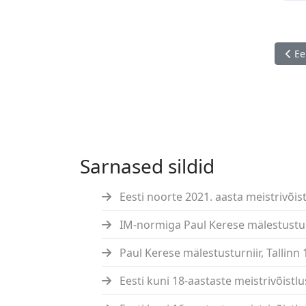
Eelm
Ee
Sarnased sildid
Eesti noorte 2021. aasta meistrivõistl
IM-normiga Paul Kerese mälestustur
Paul Kerese mälestusturniir, Tallinn 
Eesti kuni 18-aastaste meistrivõistlus