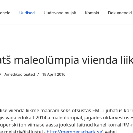
lehele
Uudised
Uudisvood mujalt
Kontakt
Dokumendid
tš maleolümpia viienda lii
Ametlikud teated
19 Aprill 2016
ise viienda liikme määramiseks otsustas EML-i juhatus kor
is väga edukalt 2014.a maleolümpial, jagades üldarvestuses
rupenski (on viimase aasta jooksul täitnud kahel korral RM-
e meistrivõistlustel -
http://member.schack.se
) vahel.