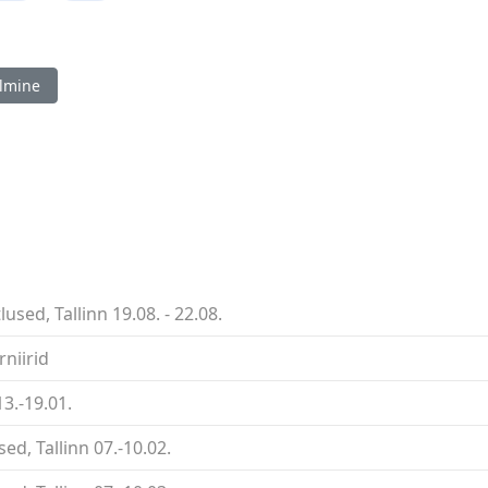
ine artikkel: 42. maleolümpia koondised said kinnitatud!
lmine
used, Tallinn 19.08. - 22.08.
niirid
13.-19.01.
ed, Tallinn 07.-10.02.