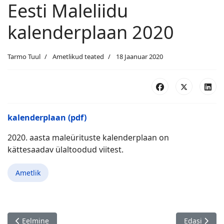
Eesti Maleliidu
kalenderplaan 2020
Tarmo Tuul
Ametlikud teated
18 Jaanuar 2020
kalenderplaan (pdf)
2020. aasta maleürituste kalenderplaan on
kättesaadav ülaltoodud viitest.
Ametlik
Eelmine artikkel: Leili Pärnpuu 70!
Järgmine ar
Eelmine
Edasi