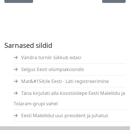
Sarnased sildid
Vändra turniir lükkub edasi
Selgus Eesti olümpiakoondis
Mat&#154;ile Eesti - Läti registreerimine
Täna kirjutati alla koostöölepe Eesti Maleliidu ja
Tolaram-grupi vahel
Eesti Maleliidul uus president ja juhatus