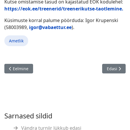
Kutse omistamise tasud on kajastatud EOK kodulehel:
https://eok.ee/treenerid/treenerikutse-taotlemine.
Küsimuste korral palume pöörduda: Igor Krupenski
(58003989,
igor@vabaettur.ee
).
Ametlik
Eelmine artikkel: MTÜ Eesti Maleliit üldkoosoleku kutse 31.10.
Järgmine art
Eelmine
Edasi
Sarnased sildid
Vändra turniir lükkub edasi