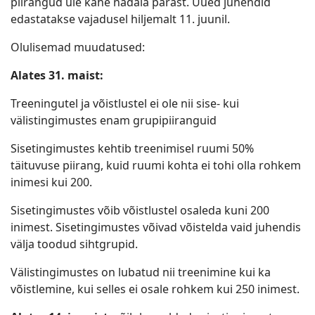
piirangud üle kahe nädala pärast. Uued juhendid
edastatakse vajadusel hiljemalt 11. juunil.
Olulisemad muudatused:
Alates 31. maist:
Treeningutel ja võistlustel ei ole nii sise- kui
välistingimustes enam grupipiiranguid
Sisetingimustes kehtib treenimisel ruumi 50%
täituvuse piirang, kuid ruumi kohta ei tohi olla rohkem
inimesi kui 200.
Sisetingimustes võib võistlustel osaleda kuni 200
inimest. Sisetingimustes võivad võistelda vaid juhendis
välja toodud sihtgrupid.
Välistingimustes on lubatud nii treenimine kui ka
võistlemine, kui selles ei osale rohkem kui 250 inimest.