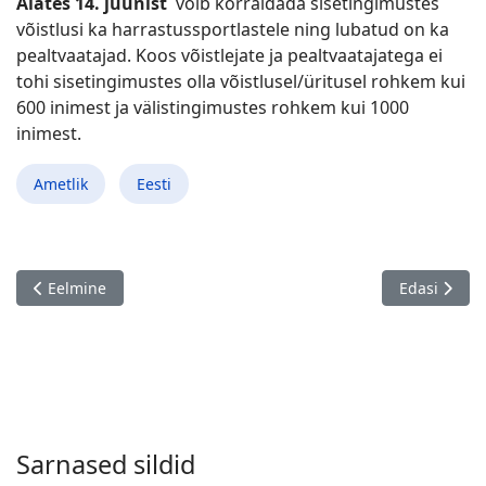
Alates 14. juunist
võib korraldada sisetingimustes
võistlusi ka harrastussportlastele ning lubatud on ka
pealtvaatajad. Koos võistlejate ja pealtvaatajatega ei
tohi sisetingimustes olla võistlusel/üritusel rohkem kui
600 inimest ja välistingimustes rohkem kui 1000
inimest.
Ametlik
Eesti
Eelmine artikkel: Sporditegevuse piirangute leevendamine alat
Järgmine ar
Eelmine
Edasi
Sarnased sildid