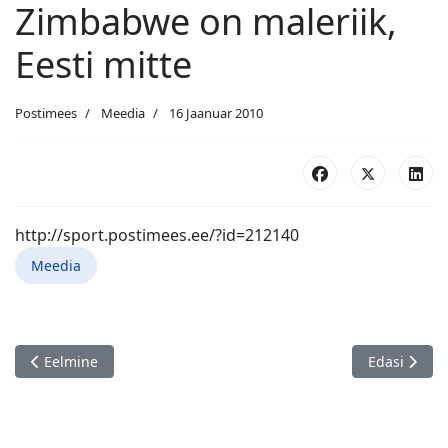
Zimbabwe on maleriik,
Eesti mitte
Postimees
Meedia
16 Jaanuar 2010
http://sport.postimees.ee/?id=212140
Meedia
Eelmine artikkel: Ukraina malejuht astus tagasi. Kuidas käit
Järgmine art
Eelmine
Edasi