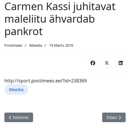
Carmen Kassi juhitavat
maleliitu ähvardab
pankrot
Postimees
Meedia
19 Märts 2010
http://sport.postimees.ee/?id=238369
Meedia
Eelmine artikkel: Ministeerium tasub maleliidu võla
Järgmine art
Eelmine
Edasi