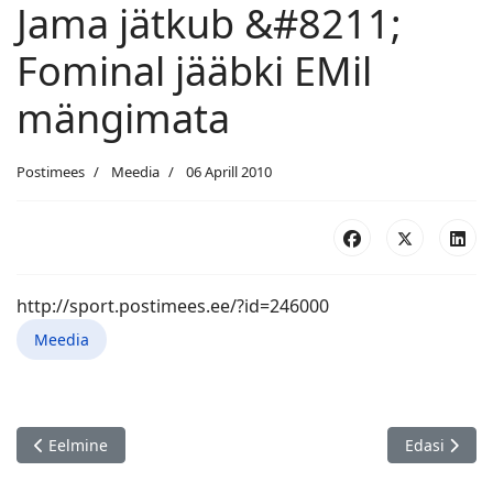
Jama jätkub &#8211;
Fominal jääbki EMil
mängimata
Postimees
Meedia
06 Aprill 2010
http://sport.postimees.ee/?id=246000
Meedia
Eelmine artikkel: Ottomar Ladva võitis kiirmale EMi kulla
Järgmine art
Eelmine
Edasi