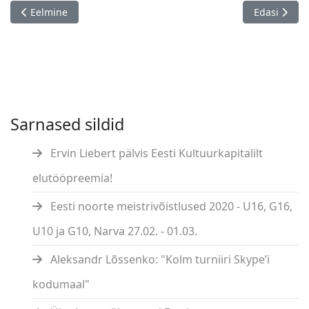
Eelmine artikkel: Elu24: "Kivimäelt sirgunud sajandi parim ki
Järgmine art
Eelmine
Edasi
Sarnased sildid
Ervin Liebert pälvis Eesti Kultuurkapitalilt
elutööpreemia!
Eesti noorte meistrivõistlused 2020 - U16, G16,
U10 ja G10, Narva 27.02. - 01.03.
Aleksandr Lõssenko: "Kolm turniiri Skype’i
kodumaal"