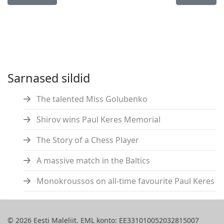
Sarnased sildid
The talented Miss Golubenko
Shirov wins Paul Keres Memorial
The Story of a Chess Player
A massive match in the Baltics
Monokroussos on all-time favourite Paul Keres
© 2026 Eesti Maleliit. EML konto: EE331010052032815007