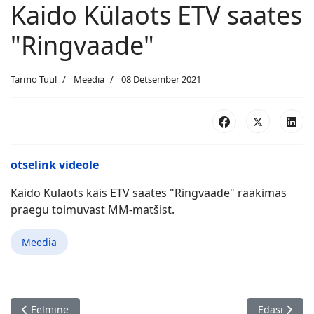
Kaido Külaots ETV saates
"Ringvaade"
Tarmo Tuul
Meedia
08 Detsember 2021
otselink videole
Kaido Külaots käis ETV saates "Ringvaade" rääkimas
praegu toimuvast MM-matšist.
Meedia
Eelmine artikkel: Paul Kerese tsitaadid ECU E-Magazine'is
Järgmine art
Eelmine
Edasi