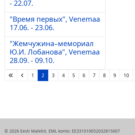
- 22.07.
"Время первых", Venemaa
17.06. - 23.06.
"Жемчужина–мемориал
Ю.И. Лобанова", Venemaa
28.09. - 09.10.
1
2
3
4
5
6
7
8
9
10
Lehekülg 2 / 57
© 2026 Eesti Maleliit. EML konto: EE331010052032815007