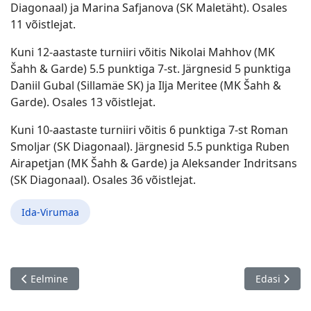
Diagonaal) ja Marina Safjanova (SK Maletäht). Osales
11 võistlejat.
Kuni 12-aastaste turniiri võitis Nikolai Mahhov (MK
Šahh & Garde) 5.5 punktiga 7-st. Järgnesid 5 punktiga
Daniil Gubal (Sillamäe SK) ja Ilja Meritee (MK Šahh &
Garde). Osales 13 võistlejat.
Kuni 10-aastaste turniiri võitis 6 punktiga 7-st Roman
Smoljar (SK Diagonaal). Järgnesid 5.5 punktiga Ruben
Airapetjan (MK Šahh & Garde) ja Aleksander Indritsans
(SK Diagonaal). Osales 36 võistlejat.
Ida-Virumaa
Eelmine artikkel: Tere Sügis, Paikuse 15.10.
Järgmine ar
Eelmine
Edasi