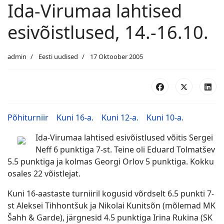
Ida-Virumaa lahtised
esivõistlused, 14.-16.10.
admin
Eesti uudised
17 Oktoober 2005
Põhiturniir
Kuni 16-a.
Kuni 12-a.
Kuni 10-a.
Ida-Virumaa lahtised esivõistlused võitis Sergei
Neff 6 punktiga 7-st. Teine oli Eduard Tolmatšev
5.5 punktiga ja kolmas Georgi Orlov 5 punktiga. Kokku
osales 22 võistlejat.
Kuni 16-aastaste turniiril kogusid võrdselt 6.5 punkti 7-
st Aleksei Tihhontšuk ja Nikolai Kunitsõn (mõlemad MK
Šahh & Garde), järgnesid 4.5 punktiga Irina Rukina (SK