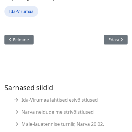
Ida-Virumaa
Eelmine artikkel: Nädalalõputurniiride sari
Järgmine art
Eelmine
Edasi
Sarnased sildid
Ida-Virumaa lahtised esivõistlused
Narva neidude meistrivõistlused
Male-lauatennise turniir, Narva 20.02.