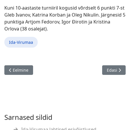
Kuni 10-aastaste turniiril kogusid võrdselt 6 punkti 7-st
Gleb Ivanov, Katrina Korban ja Oleg Nikulin. Järgnesid 5
punktiga Artjom Fedorov, Igor Ðirotin ja Kristina
Orlova (38 osalejat).
Ida-Virumaa
Eelmine artikkel: Artikkel Lembit Ollist
Järgmine art
Eelmine
Edasi
Sarnased sildid
Ida-Virumaa lahtised esivõistlused