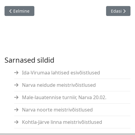
Eelmine artikkel: Narva MV U10, 18.-19.03.
Järgmine art
Eelmine
Edasi
Sarnased sildid
Ida-Virumaa lahtised esivõistlused
Narva neidude meistrivõistlused
Male-lauatennise turniir, Narva 20.02.
Narva noorte meistrivõistlused
Kohtla-Järve linna meistrivõistlused