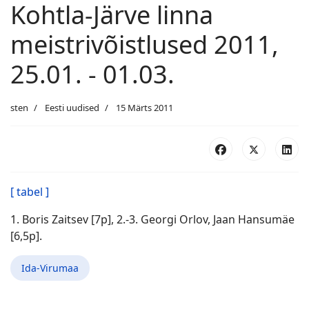
Kohtla-Järve linna
meistrivõistlused 2011,
25.01. - 01.03.
sten
Eesti uudised
15 Märts 2011
[ tabel ]
1. Boris Zaitsev [7p], 2.-3. Georgi Orlov, Jaan Hansumäe
[6,5p].
Ida-Virumaa