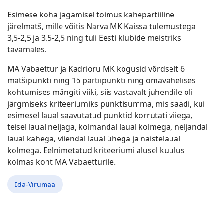
Esimese koha jagamisel toimus kahepartiiline
järelmatš, mille võitis Narva MK Kaissa tulemustega
3,5-2,5 ja 3,5-2,5 ning tuli Eesti klubide meistriks
tavamales.
MA Vabaettur ja Kadrioru MK kogusid võrdselt 6
matšipunkti ning 16 partiipunkti ning omavahelises
kohtumises mängiti viiki, siis vastavalt juhendile oli
järgmiseks kriteeriumiks punktisumma, mis saadi, kui
esimesel laual saavutatud punktid korrutati viiega,
teisel laual neljaga, kolmandal laual kolmega, neljandal
laual kahega, viiendal laual ühega ja naistelaual
kolmega. Eelnimetatud kriteeriumi alusel kuulus
kolmas koht MA Vabaetturile.
Ida-Virumaa