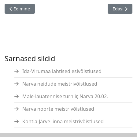
Eelmine artikkel: Tartu Kalevi kevadturniir, 30.04.
Järgmine art
Eelmine
Edasi
Sarnased sildid
Ida-Virumaa lahtised esivõistlused
Narva neidude meistrivõistlused
Male-lauatennise turniir, Narva 20.02.
Narva noorte meistrivõistlused
Kohtla-Järve linna meistrivõistlused