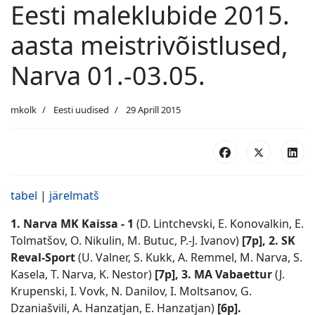
Eesti maleklubide 2015.
aasta meistrivõistlused,
Narva 01.-03.05.
mkolk
Eesti uudised
29 Aprill 2015
tabel
|
järelmatš
1. Narva MK Kaissa - 1
(D. Lintchevski, E. Konovalkin, E.
Tolmatšov, O. Nikulin, M. Butuc, P.-J. Ivanov)
[7p], 2. SK
Reval-Sport
(U. Valner, S. Kukk, A. Remmel, M. Narva, S.
Kasela, T. Narva, K. Nestor)
[7p], 3. MA Vabaettur
(J.
Krupenski, I. Vovk, N. Danilov, I. Moltsanov, G.
Dzaniašvili, A. Hanzatjan, E. Hanzatjan)
[6p].