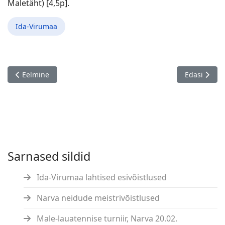
Maletäht) [4,5p].
Ida-Virumaa
Eelmine artikkel: MK Areng meistrivõistlused kiirmales, Tallinn
Järgmine art
Eelmine
Edasi
Sarnased sildid
Ida-Virumaa lahtised esivõistlused
Narva neidude meistrivõistlused
Male-lauatennise turniir, Narva 20.02.