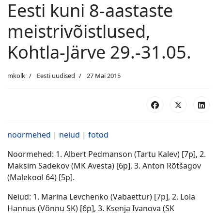
Eesti kuni 8-aastaste
meistrivõistlused,
Kohtla-Järve 29.-31.05.
mkolk
Eesti uudised
27 Mai 2015
noormehed
|
neiud
|
fotod
Noormehed: 1. Albert Pedmanson (Tartu Kalev) [7p], 2.
Maksim Sadekov (MK Avesta) [6p], 3. Anton Rõtšagov
(Malekool 64) [5p].
Neiud: 1. Marina Levchenko (Vabaettur) [7p], 2. Lola
Hannus (Võnnu SK) [6p], 3. Ksenja Ivanova (SK