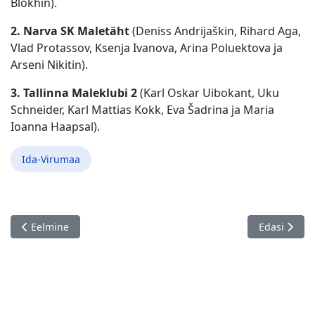
Blokhin).
2. Narva SK Maletäht
(Deniss Andrijaškin, Rihard Aga,
Vlad Protassov, Ksenja Ivanova, Arina Poluektova ja
Arseni Nikitin).
3. Tallinna Maleklubi 2
(Karl Oskar Uibokant, Uku
Schneider, Karl Mattias Kokk, Eva Šadrina ja Maria
Ioanna Haapsal).
Ida-Virumaa
Eelmine artikkel: Turniirid Valkas 21.09.
Järgmine art
Eelmine
Edasi