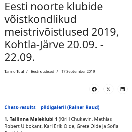
Eesti noorte klubide
võistkondlikud
meistrivõistlused 2019,
Kohtla-Järve 20.09. -
22.09.
Tarmo Tuul
Eesti uudised
17 September 2019
Chess-results
|
pildigalerii (Rainer Raud)
1. Tallinna Maleklubi 1
(Kirill Chukavin, Mathias
Robert Uibokant, Karl Erik Olde, Grete Olde ja Sofia