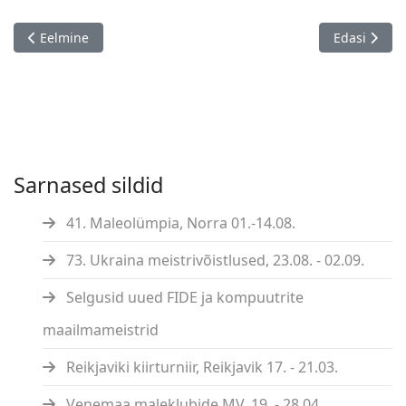
Eelmine artikkel: Ameerika Ühendriikide meistrivõistlused, 15.
Järgmine art
Eelmine
Edasi
Sarnased sildid
41. Maleolümpia, Norra 01.-14.08.
73. Ukraina meistrivõistlused, 23.08. - 02.09.
Selgusid uued FIDE ja kompuutrite
maailmameistrid
Reikjaviki kiirturniir, Reikjavik 17. - 21.03.
Venemaa maleklubide MV, 19. - 28.04.