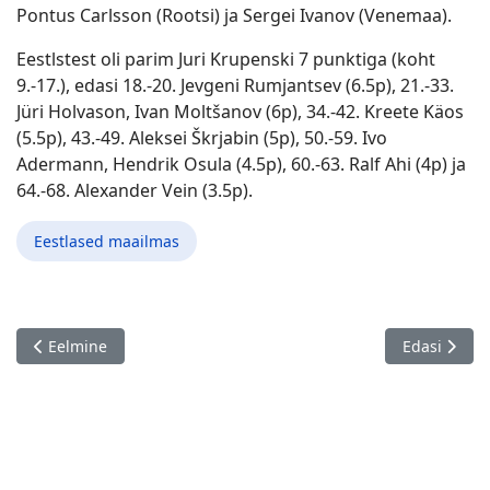
Pontus Carlsson (Rootsi) ja Sergei Ivanov (Venemaa).
Eestlstest oli parim Juri Krupenski 7 punktiga (koht
9.-17.), edasi 18.-20. Jevgeni Rumjantsev (6.5p), 21.-33.
Jüri Holvason, Ivan Moltšanov (6p), 34.-42. Kreete Käos
(5.5p), 43.-49. Aleksei Škrjabin (5p), 50.-59. Ivo
Adermann, Hendrik Osula (4.5p), 60.-63. Ralf Ahi (4p) ja
64.-68. Alexander Vein (3.5p).
Eestlased maailmas
Eelmine artikkel: Karabakhi maleturniir, Armeenia 01.-11.10.
Järgmine ar
Eelmine
Edasi