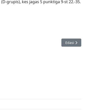
D-grupis), kes jagas 5 punktiga 9-st 22.-35.
Järgmine artikkel: Capabla
Edasi