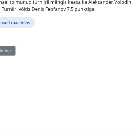
al toimunud turniiril mängis kaasa ka Aleksander Volodin (
 Turniiri võitis Denis Feofanov 7.5 punktiga.
lased maailmas
ine artikkel: Venemaa naiste mesitrivõistlused, Samara 14.-27.05.
lmine