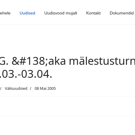
lehele
Uudised
Uudisvood mujalt
Kontakt
Dokumendid
 G. &#138;aka mälestusturn
.03.-03.04.
Välisuudised
08 Mai 2005