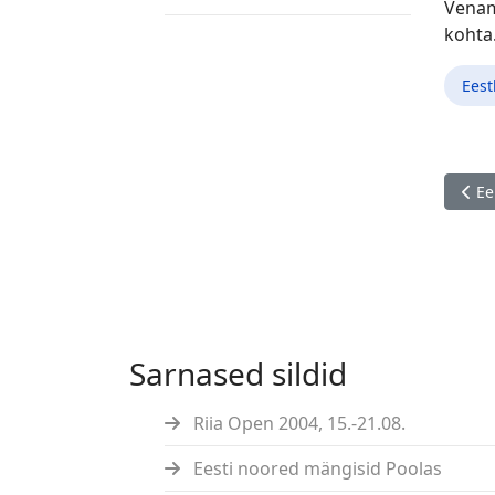
Venama
kohta.
Eest
Eelm
Ee
Sarnased sildid
Riia Open 2004, 15.-21.08.
Eesti noored mängisid Poolas