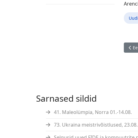
Arenci
Uud
Eelm
Ee
Sarnased sildid
41. Maleolümpia, Norra 01.-14.08.
73. Ukraina meistrivõistlused, 23.08. 
Selgusid uued FIDE ja kompuutrite 