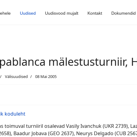
lehele
Uudised
Uudisvood mujalt
Kontakt
Dokumendid
pablanca mälestusturniir, 
Välisuudised
08 Mai 2005
ik koduleht
s toimuval turniiril osalevad Vasily Ivanchuk (UKR 2739), 
2658), Baadur Jobava (GEO 2637), Neurys Delgado (CUB 2567)