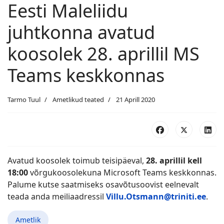
Eesti Maleliidu
juhtkonna avatud
koosolek 28. aprillil MS
Teams keskkonnas
Tarmo Tuul
Ametlikud teated
21 Aprill 2020
Avatud koosolek toimub teisipäeval,
28. aprillil kell
18:00
võrgukoosolekuna Microsoft Teams keskkonnas.
Palume kutse saatmiseks osavõtusoovist eelnevalt
teada anda meiliaadressil
Villu.Otsmann@triniti.ee
.
Ametlik