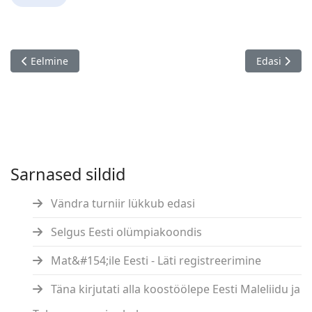
Eelmine artikkel: Lydia Barbot de Marny 90!
Järgmine ar
Eelmine
Edasi
Sarnased sildid
Vändra turniir lükkub edasi
Selgus Eesti olümpiakoondis
Mat&#154;ile Eesti - Läti registreerimine
Täna kirjutati alla koostöölepe Eesti Maleliidu ja