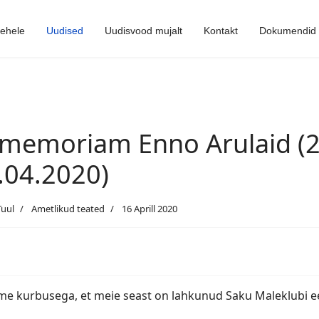
lehele
Uudised
Uudisvood mujalt
Kontakt
Dokumendid
 memoriam Enno Arulaid (2
.04.2020)
Tuul
Ametlikud teated
16 Aprill 2020
me kurbusega, et meie seast on lahkunud Saku Maleklubi ee