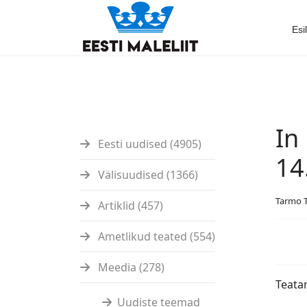
Esi
In
Eesti uudised (4905)
14
Välisuudised (1366)
Tarmo 
Artiklid (457)
Ametlikud teated (554)
Meedia (278)
Teata
Uudiste teemad