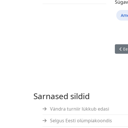
Sügav
Ame
Eelm
Ee
Sarnased sildid
Vändra turniir lükkub edasi
Selgus Eesti olümpiakoondis