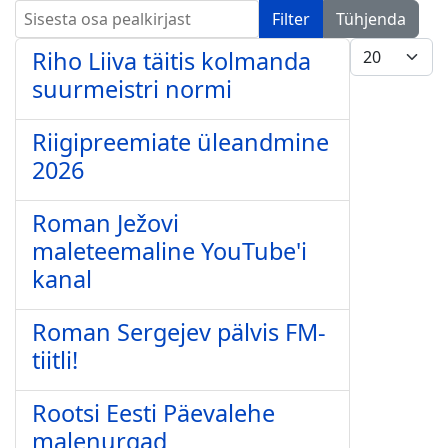
Sisesta osa pealkirjast
Filter
Tühjenda
Näita korrag
Riho Liiva täitis kolmanda
suurmeistri normi
Riigipreemiate üleandmine
2026
Roman Ježovi
maleteemaline YouTube'i
kanal
Roman Sergejev pälvis FM-
tiitli!
Rootsi Eesti Päevalehe
malenurgad