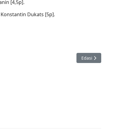
anin [4,5p].
3. Konstantin Dukats [5p].
Järgmine artikkel: Tartu mv
Edasi