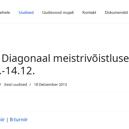
lehele
Uudised
Uudisvood mujalt
Kontakt
Dokumendid
 Diagonaal meistrivõistluse
.-14.12.
Eesti uudised
18 Detsember 2013
iir
|
B-turniir