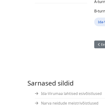
A-turn
B-turn
Ida
Eelm
Ee
Sarnased sildid
Ida-Virumaa lahtised esivõistlused
Narva neidude meistrivõistlused