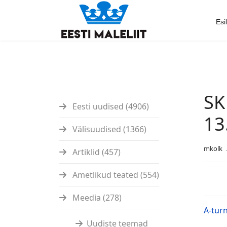
Esi
SK
Eesti uudised (4906)
13
Välisuudised (1366)
mkolk
Artiklid (457)
Ametlikud teated (554)
Meedia (278)
A-turn
Uudiste teemad