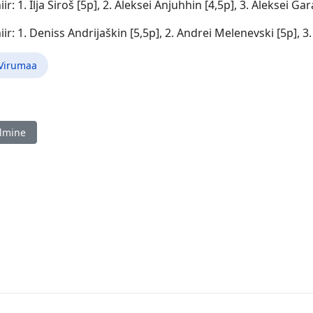
iir: 1. Ilja Siroš [5p], 2. Aleksei Anjuhhin [4,5p], 3. Aleksei Gar
iir: 1. Deniss Andrijaškin [5,5p], 2. Andrei Melenevski [5p], 
-Virumaa
ine artikkel: Eestimaa Spordiliidu Jõud mv, Valga 30.11.
lmine